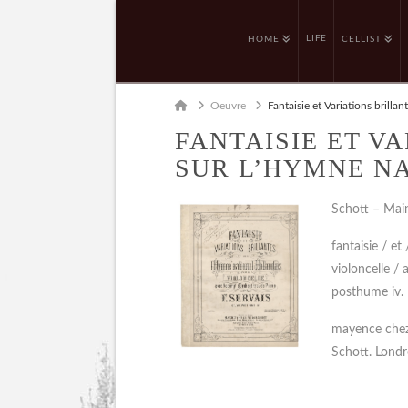
LIFE
HOME
CELLIST
Home
Oeuvre
Fantaisie et Variations brilla
FANTAISIE ET V
SUR L’HYMNE N
Schott – Mai
fantaisie / et
violoncelle /
posthume iv.
mayence chez l
Schott. Londr