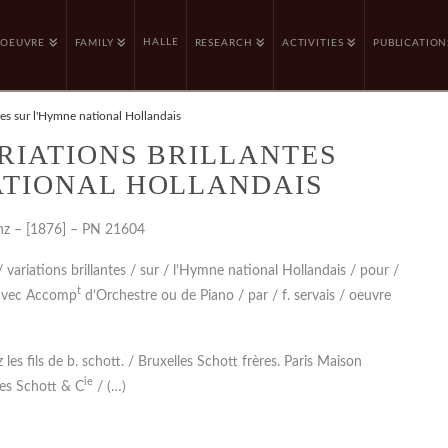
HALLE
OEUVRE
FAMILY
RESEARCH
ACTIVITIES
PUBLICATION
ntes sur l'Hymne national Hollandais
ARIATIONS BRILLANTES
ATIONAL HOLLANDAIS
nz – [1876] – PN 21604
 / variations brillantes / sur / l’Hymne national Hollandais / pour /
t
 avec Accomp
d’Orchestre ou de Piano / par / f. servais / oeuvre
es fils de b. schott. / Bruxelles Schott frères. Paris Maison
ie
es Schott & C
/ (…)