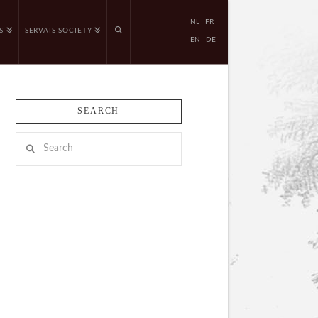
NL
FR
S
SERVAIS SOCIETY
EN
DE
SEARCH
Search