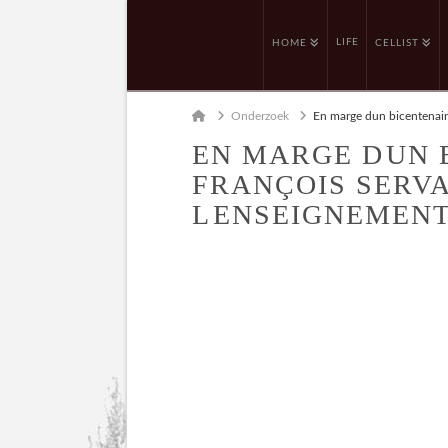
LIFE
HOME
CELLIST
Home
Onderzoek
En marge dun bicentenair
EN MARGE DUN 
FRANÇOIS SERVAI
LENSEIGNEMEN