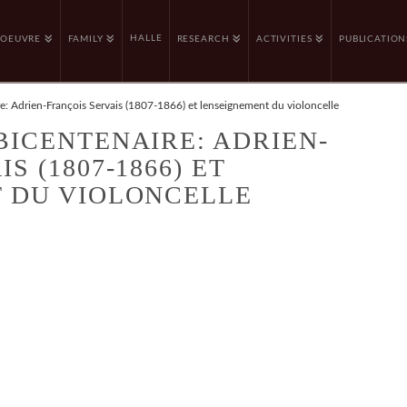
HALLE
OEUVRE
FAMILY
RESEARCH
ACTIVITIES
PUBLICATION
e: Adrien-François Servais (1807-1866) et lenseignement du violoncelle
BICENTENAIRE: ADRIEN-
S (1807-1866) ET
T DU VIOLONCELLE