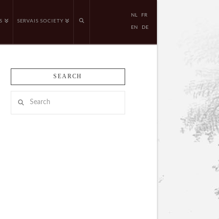
NL
FR
S
SERVAIS SOCIETY
EN
DE
SEARCH
Search