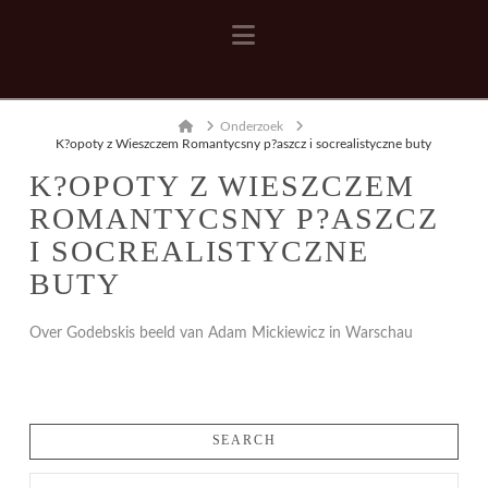
Navigation
Home
Onderzoek
K?opoty z Wieszczem Romantycsny p?aszcz i socrealistyczne buty
K?OPOTY Z WIESZCZEM
ROMANTYCSNY P?ASZCZ
I SOCREALISTYCZNE
BUTY
Over Godebskis beeld van Adam Mickiewicz in Warschau
SEARCH
Search