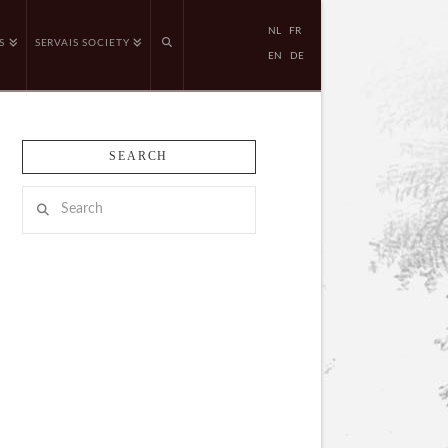
NL
FR
S
SERVAIS SOCIETY
EN
DE
SEARCH
Search