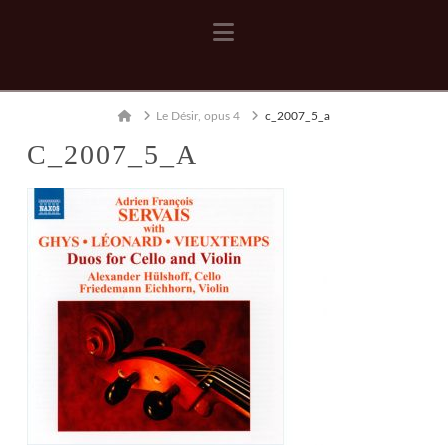
Navigation
Home
Le Désir, opus 4
c_2007_5_a
C_2007_5_A