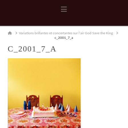
Navigation
Home
Variations brillantes et concertantes sur l’air God Save the King
c_2001_7_a
C_2001_7_A