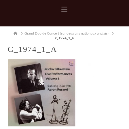
Navigation
Home
Grand Duo de Concert {sur deux airs nationaux anglais}
c_1974_1_a
C_1974_1_A