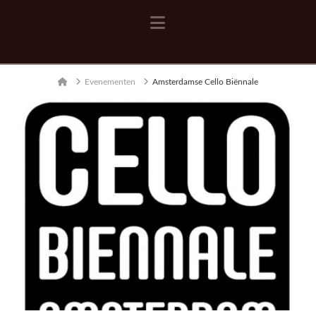
Navigation
Home
Evenementen
Amsterdamse Cello Biënnale