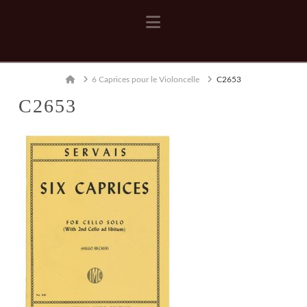
Navigation
Home
6 Caprices pour le Violoncelle
C2653
C2653