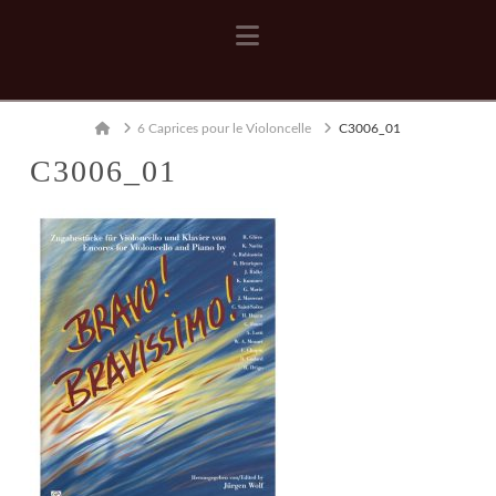
Navigation
Home
6 Caprices pour le Violoncelle
C3006_01
C3006_01