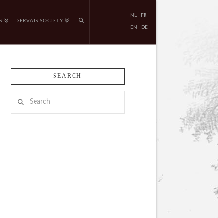
NL
FR
S
SERVAIS SOCIETY
EN
DE
SEARCH
Search