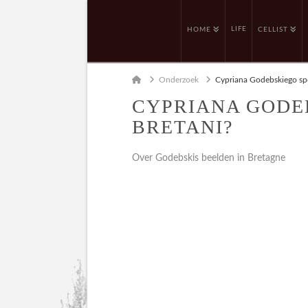
LIFE
HOME
CELLIST
Home
Onderzoek
Cypriana Godebskiego spo
CYPRIANA GODE
BRETANI?
Over Godebskis beelden in Bretagne