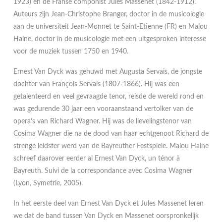
1923) en de Franse componist Jules Massenet (1842-1912).
Auteurs zijn Jean-Christophe Branger, doctor in de musicologie
aan de universiteit Jean-Monnet te Saint-Etienne (FR) en Malou
Haine, doctor in de musicologie met een uitgesproken interesse
voor de muziek tussen 1750 en 1940.
Ernest Van Dyck was gehuwd met Augusta Servais, de jongste
dochter van François Servais (1807-1866). Hij was een
getalenteerd en veel gevraagde tenor, reisde de wereld rond en
was gedurende 30 jaar een vooraanstaand vertolker van de
opera’s van Richard Wagner. Hij was de lievelingstenor van
Cosima Wagner die na de dood van haar echtgenoot Richard de
strenge leidster werd van de Bayreuther Festspiele. Malou Haine
schreef daarover eerder al Ernest Van Dyck, un ténor à
Bayreuth. Suivi de la correspondance avec Cosima Wagner
(Lyon, Symetrie, 2005).
In het eerste deel van Ernest Van Dyck et Jules Massenet leren
we dat de band tussen Van Dyck en Massenet oorspronkelijk