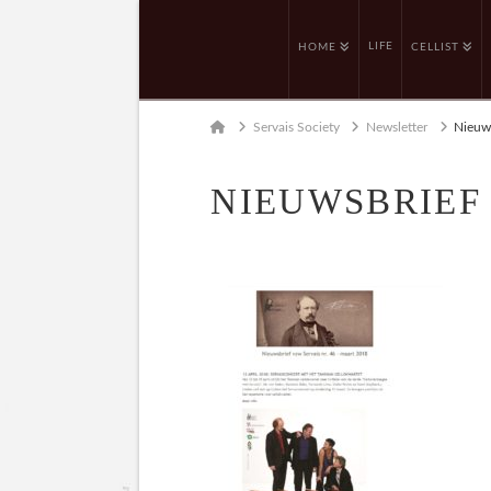
LIFE
HOME
CELLIST
Home
Servais Society
Newsletter
Nieuw
NIEUWSBRIEF 