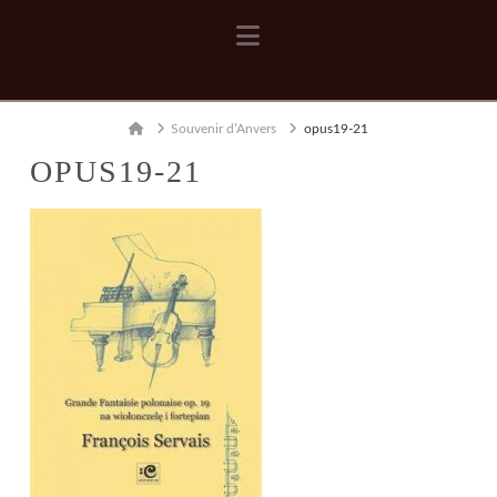
Navigation
Home
Souvenir d’Anvers
opus19-21
OPUS19-21