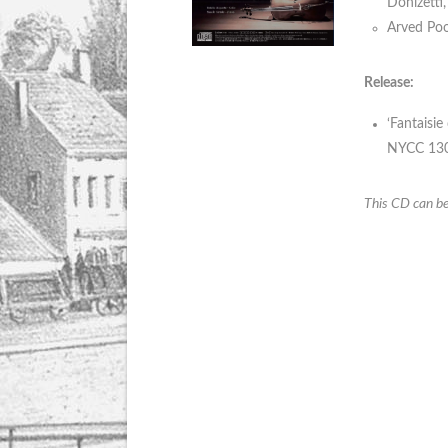
Donizetti
Arved Poo
Release:
‘Fantaisie
NYCC 130
This CD can be