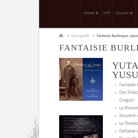
LIFE
HOME
CELLIST
Home
Discografie
Fantaisie Burlesque, opus
FANTAISIE BURL
YUTA
YUSU
Fantaisie 
Der Freis
Gregoir)
La Romane
Souvenir 
La Travia
Fantaisie 