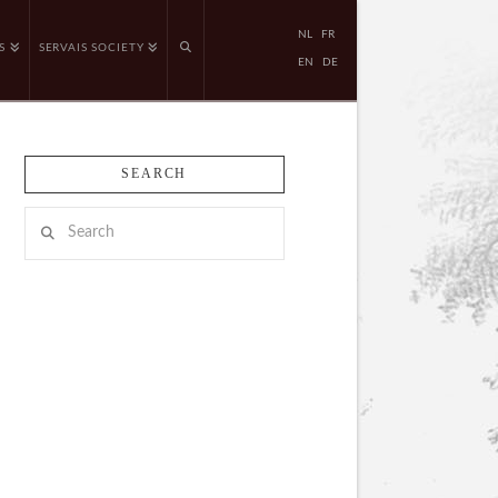
NL
FR
S
SERVAIS SOCIETY
EN
DE
SEARCH
Search