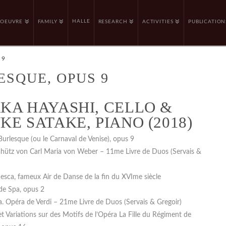
HALLE
OEUVRE
FAMILY
RESEARCH
ACTIVITIES
PUBLICATION
 9
ESQUE, OPUS 9
KA HAYASHI, CELLO &
KE SATAKE, PIANO (2018)
Burlesque (ou le Carnaval de Venise), opus 9
chütz von Carl Maria von Weber – 11me Livre de Duos (Servais &
sca, fameux Air de Danse de la fin du XVIme siècle
de Spa, opus 2
ta. Opéra de Verdi – 21me Livre de Duos (Servais & Gregoir)
et Variations sur des Motifs de l’Opéra La Fille du Régiment de