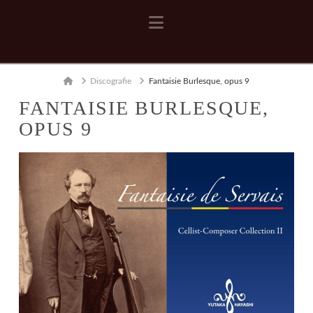
Navigation
Home
Discografie
Fantaisie Burlesque, opus 9
FANTAISIE BURLESQUE,
OPUS 9