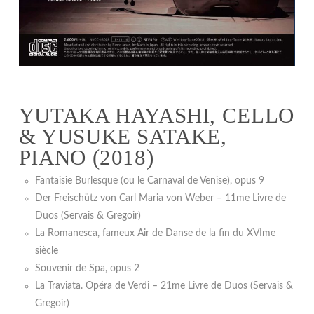
YUTAKA HAYASHI, CELLO
& YUSUKE SATAKE,
PIANO (2018)
Fantaisie Burlesque (ou le Carnaval de Venise), opus 9
Der Freischütz von Carl Maria von Weber – 11me Livre de
Duos (Servais & Gregoir)
La Romanesca, fameux Air de Danse de la fin du XVIme
siècle
Souvenir de Spa, opus 2
La Traviata. Opéra de Verdi – 21me Livre de Duos (Servais &
Gregoir)