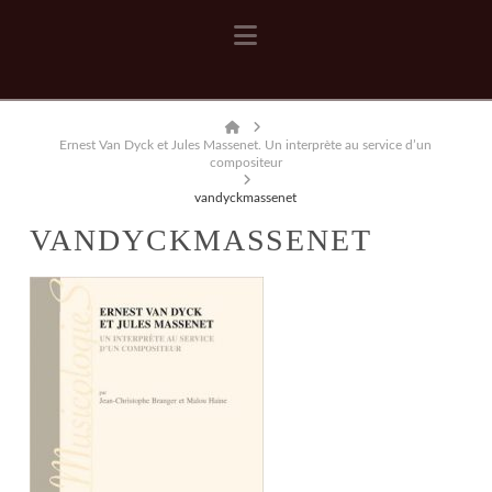
Navigation
Home
Ernest Van Dyck et Jules Massenet. Un interprète au service d’un
compositeur
vandyckmassenet
VANDYCKMASSENET