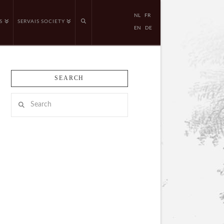
NL
FR
S
SERVAIS SOCIETY
EN
DE
SEARCH
Search