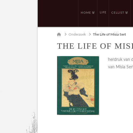
LIFE
HOME
CELLIST
Home
Onderzoek
The Life of Misia Sert
THE LIFE OF MIS
herdruk van d
van Misia Ser