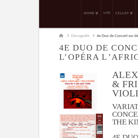
LIFE
HOME
CELLIST
Home
Discografie
4e Duo de Concert sur des
4E DUO DE CONC
L’OPÉRA L’AF
ALEX
& FR
VIOLI
VARIAT
CONCE
THE KI
4E DUO