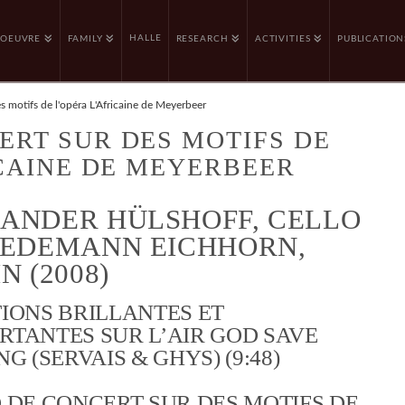
HALLE
OEUVRE
FAMILY
RESEARCH
ACTIVITIES
PUBLICATION
 motifs de l'opéra L'Africaine de Meyerbeer
ERT SUR DES MOTIFS DE
RICAINE DE MEYERBEER
ANDER HÜLSHOFF, CELLO
IEDEMANN EICHHORN,
N (2008)
IONS BRILLANTES ET
RTANTES SUR L’AIR GOD SAVE
NG (SERVAIS & GHYS) (9:48)
 DE CONCERT SUR DES MOTIFS DE