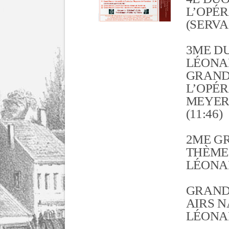
L’OPÉR
(SERVA
3ME DU
LÉONAR
GRAND
L’OPÉR
MEYER
(11:46)
2ME G
THÈME
LÉONAR
GRAND
AIRS N
LÉONAR