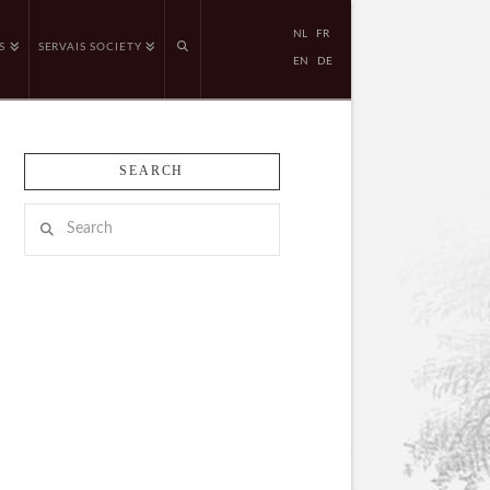
NL
FR
S
SERVAIS SOCIETY
EN
DE
SEARCH
Search