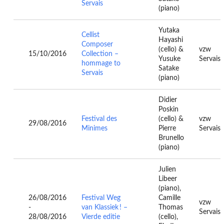
Servais
(piano)
Yutaka
Cellist
Hayashi
Composer
(cello) &
vzw
15/10/2016
Collection –
Yusuke
Servais
hommage to
Satake
Servais
(piano)
Didier
Poskin
Festival des
(cello) &
vzw
29/08/2016
Minimes
Pierre
Servais
Brunello
(piano)
Julien
Libeer
(piano),
26/08/2016
Festival Weg
Camille
vzw
-
van Klassiek ! –
Thomas
Servais
28/08/2016
Vierde editie
(cello),