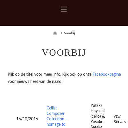
Navigation
Home
Voorbij
VOORBIJ
Klik op de titel voor meer info. Kijk ook op onze
Facebookpagina
voor nieuws heet van de naald!
Yutaka
Cellist
Hayashi
Composer
(cello) &
vzw
16/10/2016
Collection –
Yusuke
Servais
homage to
Satake