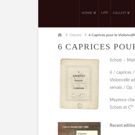
LIFE
HOME
CELLIST
Home
Oeuvre
6 Caprices pour le Violoncell
6 CAPRICES POU
Schott – Mai
6 / caprices 
Violoncelle a
servais / Op.
Mayence chez 
ie
Schott et C
Recent edition