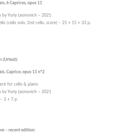
ais, 6 Caprices, opus 11
n by Yuriy Leonovich – 2021
llo (cello solo, 2nd cello, score) – 25 + 15 + 33 p.
 (Urtext):
ais, Caprice, opus 11 n°2
eck for cello & piano
n by Yuriy Leonovich – 2021
– 3 + 7 p.
ve – recent edition: