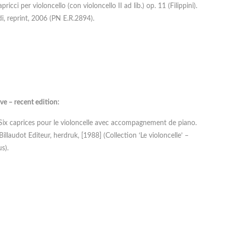
pricci per violoncello (con violoncello II ad lib.) op. 11 (Filippini).
di, reprint, 2006 (PN E.R.2894).
ve – recent edition:
, Six caprices pour le violoncelle avec accompagnement de piano.
Billaudot Editeur, herdruk, [1988] (Collection ‘Le violoncelle’ –
s).