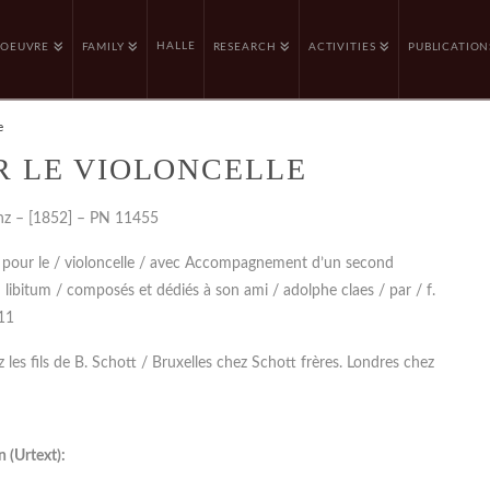
HALLE
OEUVRE
FAMILY
RESEARCH
ACTIVITIES
PUBLICATION
e
R LE VIOLONCELLE
nz – [1852] – PN 11455
/ pour le / violoncelle / avec Accompagnement d’un second
d libitum / composés et dédiés à son ami / adolphe claes / par / f.
 11
les fils de B. Schott / Bruxelles chez Schott frères. Londres chez
 (Urtext):