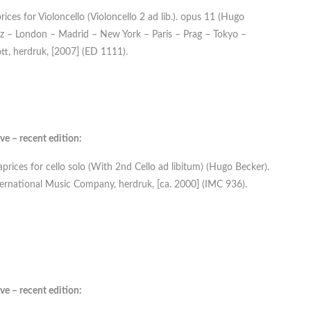
rices for Violoncello (Violoncello 2 ad lib.). opus 11 (Hugo
z – London – Madrid – New York – Paris – Prag – Tokyo –
tt, herdruk, [2007] (ED 1111).
ve – recent edition:
aprices for cello solo (With 2nd Cello ad libitum) (Hugo Becker).
ernational Music Company, herdruk, [ca. 2000] (IMC 936).
ve – recent edition: