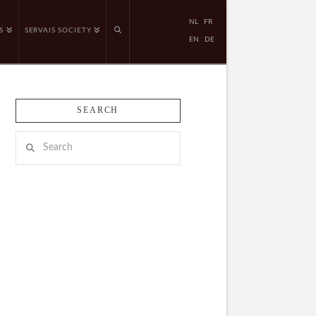
NL
FR
S
SERVAIS SOCIETY
EN
DE
SEARCH
Search